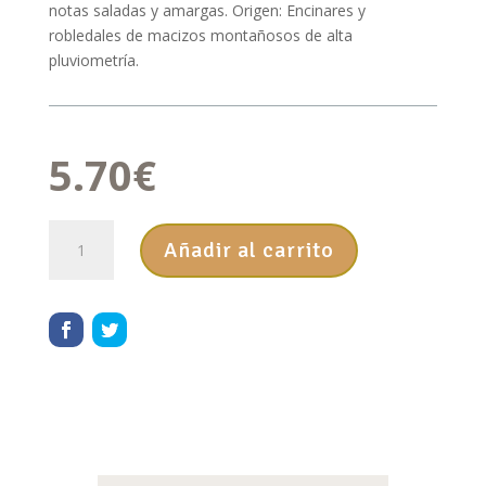
notas saladas y amargas. Origen: Encinares y
robledales de macizos montañosos de alta
pluviometría.
5.70
€
MIEL
Añadir al carrito
DE
BOSQUE
MIELINÍZATE
500
g
cantidad