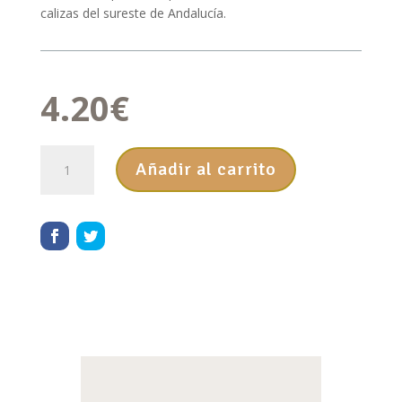
calizas del sureste de Andalucía.
4.20
€
MIEL
Añadir al carrito
DE
ROMERO
MIELINÍZATE
250
g
cantidad