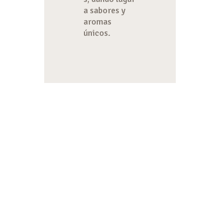
a sabores y
aromas
únicos.