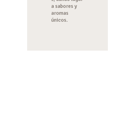
a sabores y
aromas
únicos.